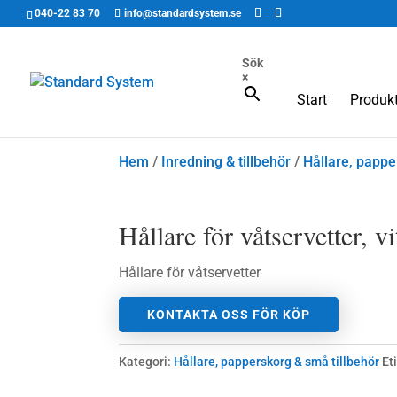
040-22 83 70
info@standardsystem.se
Sök
×
Start
Produkt
Hem
/
Inredning & tillbehör
/
Hållare, pappe
Hållare för våtservetter, vi
Hållare för våtservetter
KONTAKTA OSS FÖR KÖP
Kategori:
Hållare, papperskorg & små tillbehör
Et