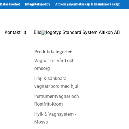
Datasäkerhet
Integritetspolicy
Altikon (säkerhetsskåp & brandsäkra skåp)
Kontakt
Bild
Produktkategorier
Vagnar för vård och
omsorg
Höj- & sänkbara
vagnar/bord med hjul
Instrumentvagnar och
Rostfritt-Krom
Hyll- & Vagnsystem -
Mosys