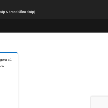
skåp & brandsäkra skåp)
ngera så
öra