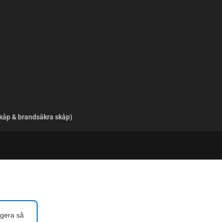
skåp & brandsäkra skåp)
ngera så