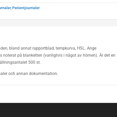
urnaler
,
Patientjournaler
åden, bland annat rapportblad, tempkurva, HSL. Ange
noterat på blanketten (vanligtvis i något av hörnen). Är det en
tällningsantalet 500 st.
rnaler och annan dokumentation.