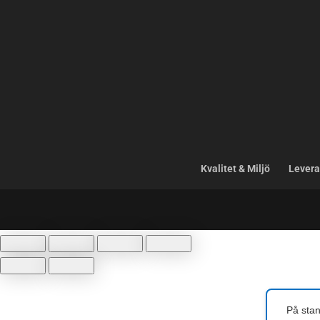
Kvalitet & Miljö
Levera
På stan