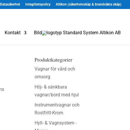
Datasäkerhet
Integritetspolicy
Altikon (säkerhetsskåp & brandsäkra skåp)
Kontakt
Bild
Produktkategorier
Vagnar för vård och
omsorg
Höj- & sänkbara
ns
vagnar/bord med hjul
Instrumentvagnar och
Rostfritt-Krom
Hyll- & Vagnsystem -