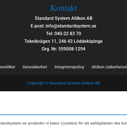
Kontakt
Standard System Altikon AB
E-post: info@standardsystem.se
Tel: 040-22 83 70
Teknikvägen 11, 246 43 Löddeköpinge
Org. Nr: 559008-1294
nsvillkor
Datasäkerhet
Integritetspolicy
Altikon (säkerhets
Copyright © Standard System Altikon AB
dardsystem.se använder vi kakor (cookies) för att webbplatsen ska fu