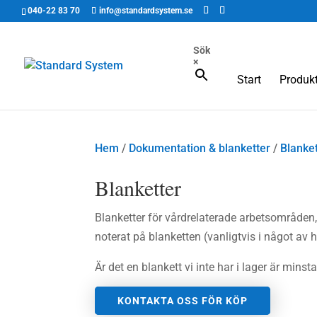
Unable to find opt-out content div: "matomo-opt-out"
040-22 83 70
info@standardsystem.se
Sök
×
Start
Produkt
Hem
/
Dokumentation & blanketter
/
Blanke
Blanketter
Blanketter för vårdrelaterade arbetsområde
noterat på blanketten (vanligtvis i något av 
Är det en blankett vi inte har i lager är minst
KONTAKTA OSS FÖR KÖP