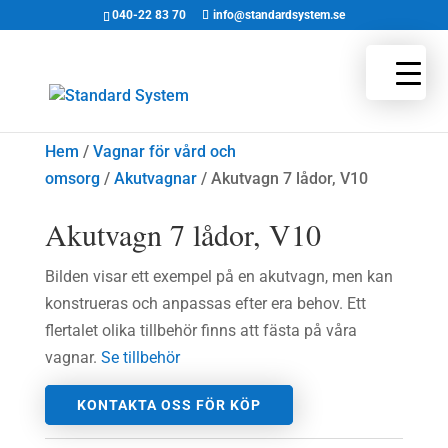
040-22 83 70
info@standardsystem.se
Hem
/
Vagnar för vård och
omsorg
/
Akutvagnar
/ Akutvagn 7 lådor, V10
Akutvagn 7 lådor, V10
Bilden visar ett exempel på en akutvagn, men kan
konstrueras och anpassas efter era behov. Ett
flertalet olika tillbehör finns att fästa på våra
vagnar.
Se tillbehör
KONTAKTA OSS FÖR KÖP