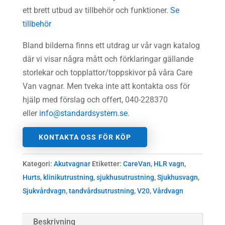
ett brett utbud av tillbehör och funktioner.
Se
tillbehör
Bland bilderna finns ett utdrag ur vår vagn katalog
där vi visar några mått och förklaringar gällande
storlekar och topplattor/toppskivor på våra Care
Van vagnar. Men tveka inte att kontakta oss för
hjälp med förslag och offert, 040-228370
eller
info@standardsystem.se
.
KONTAKTA OSS FÖR KÖP
Kategori:
Akutvagnar
Etiketter:
CareVan
,
HLR vagn
,
Hurts
,
klinikutrustning
,
sjukhusutrustning
,
Sjukhusvagn
,
Sjukvårdvagn
,
tandvårdsutrustning
,
V20
,
Vårdvagn
Beskrivning