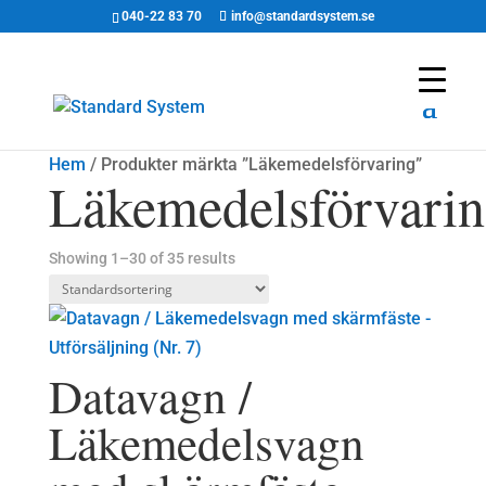
040-22 83 70
info@standardsystem.se
Hem
/ Produkter märkta ”Läkemedelsförvaring”
Läkemedelsförvari
Showing 1–30 of 35 results
Datavagn /
Läkemedelsvagn