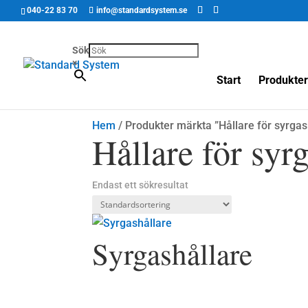
040-22 83 70
info@standardsystem.se
Sök
×
Start
Produkter
Hem
/ Produkter märkta ”Hållare för syrgas
Hållare för syr
Endast ett sökresultat
Syrgashållare