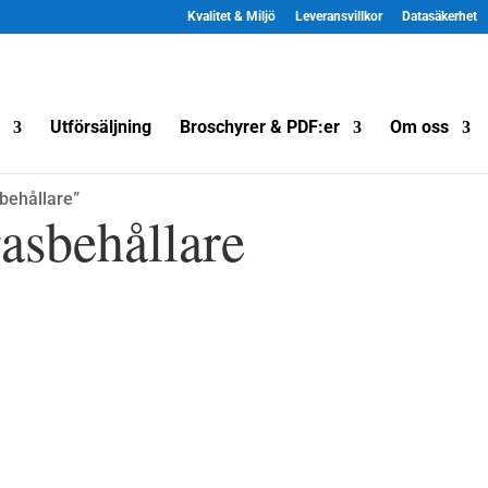
Kvalitet & Miljö
Leveransvillkor
Datasäkerhet
Utförsäljning
Broschyrer & PDF:er
Om oss
behållare”
gasbehållare