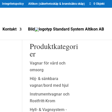
Integritetspolicy
Altikon (säkerhetsskåp & brandsäkra skåp)
0 Objekt
Kontakt
Bild
Produktkategori
er
Vagnar för vård och
omsorg
Höj- & sänkbara
vagnar/bord med hjul
Instrumentvagnar och
Rostfritt-Krom
Hyll- & Vagnsystem -