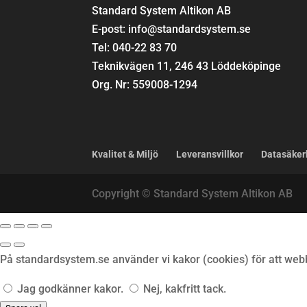
Standard System Altikon AB
E-post: info@standardsystem.se
Tel: 040-22 83 70
Teknikvägen 11, 246 43 Löddeköpinge
Org. Nr: 559008-1294
Kvalitet & Miljö
Leveransvillkor
Datasäker
Copyright © Standard System Altikon AB
På standardsystem.se använder vi kakor (cookies) för att webb
Jag godkänner kakor.
Nej, kakfritt tack.