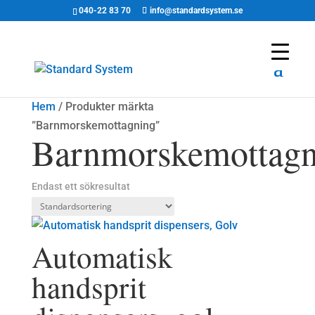
040-22 83 70
info@standardsystem.se
Hem
/ Produkter märkta
”Barnmorskemottagning”
Barnmorskemottagn
Endast ett sökresultat
Automatisk
handsprit